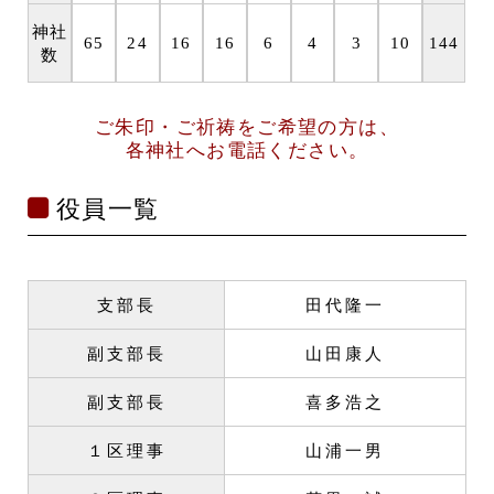
神社
65
24
16
16
6
4
3
10
144
数
ご朱印・ご祈祷をご希望の方は、
各神社へお電話ください。
役員一覧
支部長
田代隆一
副支部長
山田康人
副支部長
喜多浩之
１区理事
山浦一男