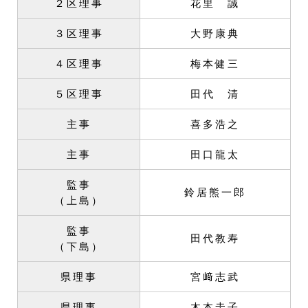
２区理事
花里 誠
３区理事
大野康典
４区理事
梅本健三
５区理事
田代 清
主事
喜多浩之
主事
田口龍太
監事
鈴居熊一郎
（上島）
監事
田代教寿
（下島）
県理事
宮﨑志武
県理事
木本圭子