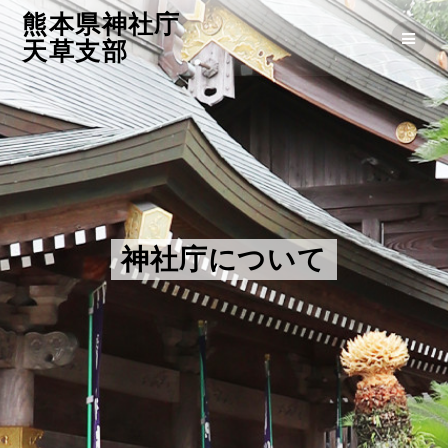
コ
熊本県神社庁
ン
天草支部
テ
ン
ツ
へ
ス
キ
ッ
プ
神社庁について