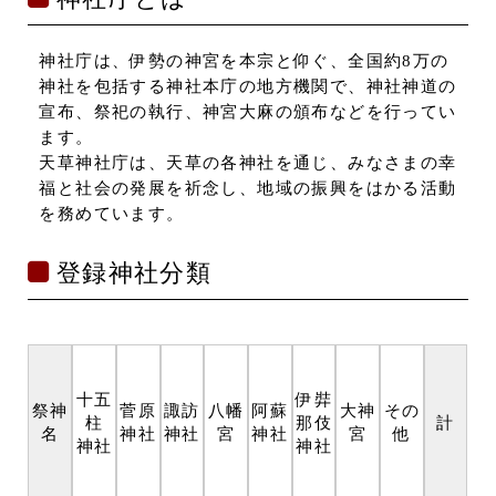
神社庁は、伊勢の神宮を本宗と仰ぐ、全国約8万の
神社を包括する神社本庁の地方機関で、神社神道の
宣布、祭祀の執行、神宮大麻の頒布などを行ってい
ます。
天草神社庁は、天草の各神社を通じ、みなさまの幸
福と社会の発展を祈念し、地域の振興をはかる活動
を務めています。
登録神社分類
十五
伊弉
祭神
菅原
諏訪
八幡
阿蘇
大神
その
柱
那伎
計
名
神社
神社
宮
神社
宮
他
神社
神社