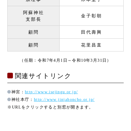
阿蘇神社
金子彰朝
支部長
顧問
田代壽興
顧問
花里昌直
（任期：令和7年4月1日～令和10年3月31日）
関連サイトリンク
神宮：
http://www.isejingu.or.jp/
神社本庁：
http://www.jinjahoncho.or.jp/
※URLをクリックすると別窓が開きます。