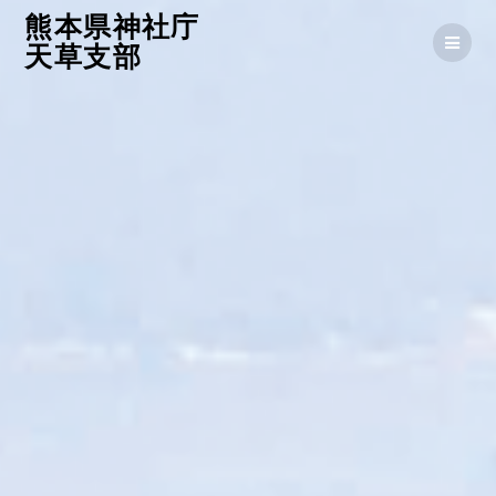
コ
熊本県神社庁
ン
天草支部
テ
ン
ツ
へ
ス
キ
ッ
プ